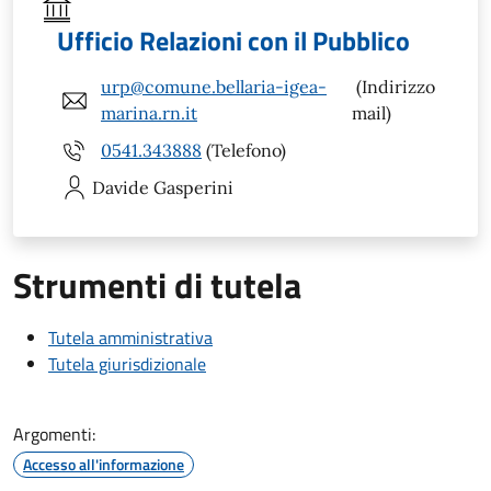
Ufficio Relazioni con il Pubblico
urp@comune.bellaria-igea-
(Indirizzo
marina.rn.it
mail)
0541.343888
(Telefono)
Davide
Gasperini
Strumenti di tutela
Tutela amministrativa
Tutela giurisdizionale
Argomenti:
Accesso all'informazione