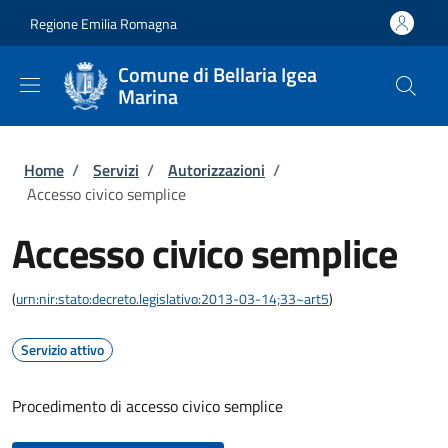
Salta al contenuto principale
Skip to footer content
Regione Emilia Romagna
Comune di Bellaria Igea
Marina
Briciole di pane
Home
/
Servizi
/
Autorizzazioni
/
Accesso civico semplice
Accesso civico semplice
(
urn:nir:stato:decreto.legislativo:2013-03-14;33~art5
)
Servizio attivo
Procedimento di accesso civico semplice