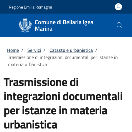
Salta al contenuto principale
Skip to footer content
Regione Emilia Romagna
Comune di Bellaria Igea
Marina
Briciole di pane
Home
/
Servizi
/
Catasto e urbanistica
/
Trasmissione di integrazioni documentali per istanze in
materia urbanistica
Trasmissione di
integrazioni documentali
per istanze in materia
urbanistica