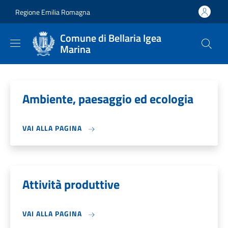
Salta al contenuto principale
Skip to footer content
Regione Emilia Romagna
Comune di Bellaria Igea
Marina
Ambiente, paesaggio ed ecologia
VAI ALLA PAGINA
Attività produttive
VAI ALLA PAGINA