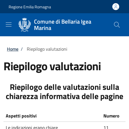
Salta al contenuto principale
Skip to footer content
Regione Emilia Romagna
Comune di Bellaria Igea
Marina
Briciole di pane
Home
/
Riepilogo valutazioni
Riepilogo valutazioni
Riepilogo delle valutazioni sulla
chiarezza informativa delle pagine
Aspetti positivi
Numero
Le indicazioni erano chiare
11