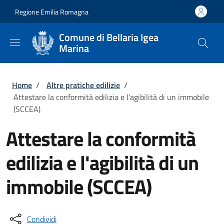
Salta al contenuto principale
Skip to footer content
Regione Emilia Romagna
Comune di Bellaria Igea
Marina
Briciole di pane
Home
/
Altre pratiche edilizie
/
Attestare la conformità edilizia e l'agibilità di un immobile
(SCCEA)
Attestare la conformità
edilizia e l'agibilità di un
immobile (SCCEA)
Condividi