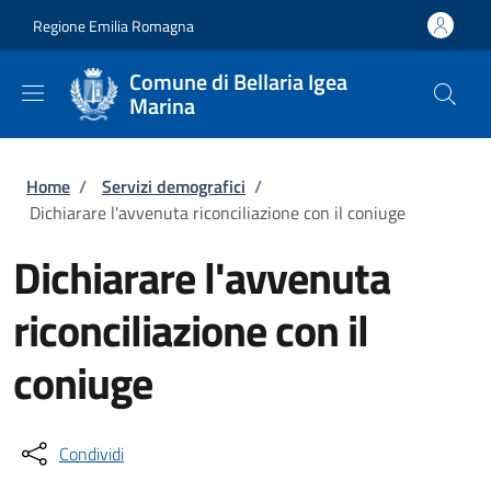
Salta al contenuto principale
Skip to footer content
Regione Emilia Romagna
Comune di Bellaria Igea
Marina
Briciole di pane
Home
/
Servizi demografici
/
Dichiarare l'avvenuta riconciliazione con il coniuge
Dichiarare l'avvenuta
riconciliazione con il
coniuge
Condividi