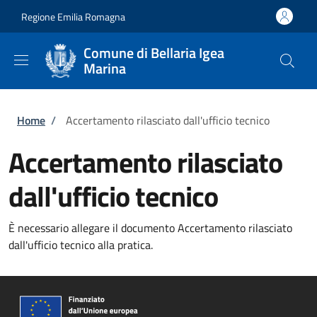
Salta al contenuto principale
Skip to footer content
Regione Emilia Romagna
Comune di Bellaria Igea
Marina
Briciole di pane
Home
/
Accertamento rilasciato dall'ufficio tecnico
Accertamento rilasciato
dall'ufficio tecnico
È necessario allegare il documento Accertamento rilasciato
dall'ufficio tecnico alla pratica.