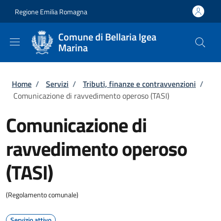
Salta al contenuto principale
Skip to footer content
Regione Emilia Romagna
Comune di Bellaria Igea
Marina
Briciole di pane
Home
/
Servizi
/
Tributi, finanze e contravvenzioni
/
Comunicazione di ravvedimento operoso (TASI)
Comunicazione di
ravvedimento operoso
(TASI)
(Regolamento comunale)
Servizio attivo