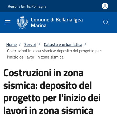
Salta al contenuto principale
Skip to footer content
Regione Emilia Romagna
Comune di Bellaria Igea
Marina
Briciole di pane
Home
/
Servizi
/
Catasto e urbanistica
/
Costruzioni in zona sismica: deposito del progetto per
l'inizio dei lavori in zona sismica
Costruzioni in zona
sismica: deposito del
progetto per l'inizio dei
lavori in zona sismica