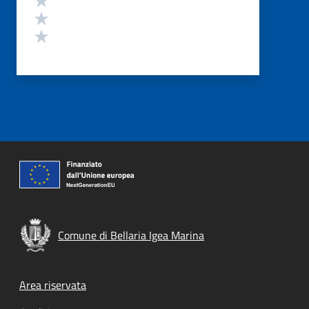
Valuta 2 stelle su 5
Valuta 1 stelle su 5
Comune di Bellaria Igea Marina
Footer menu
Area riservata