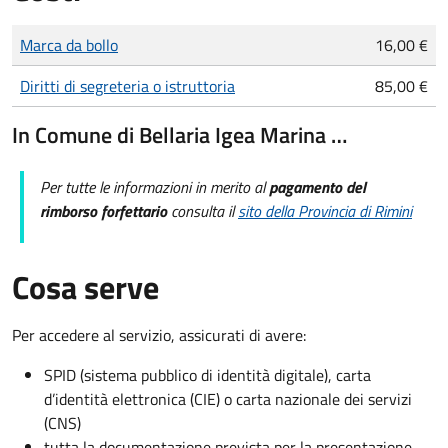
Tipo di pagamento
Importo
Marca da bollo
16,00 €
Diritti di segreteria o istruttoria
85,00 €
In Comune di Bellaria Igea Marina …
Per tutte le informazioni in merito al
pagamento del
rimborso forfettario
consulta il
sito della Provincia di Rimini
Cosa serve
Per accedere al servizio, assicurati di avere:
SPID (sistema pubblico di identità digitale), carta
d’identità elettronica (CIE) o carta nazionale dei servizi
(CNS)
tutta la documentazione prevista per la presentazione