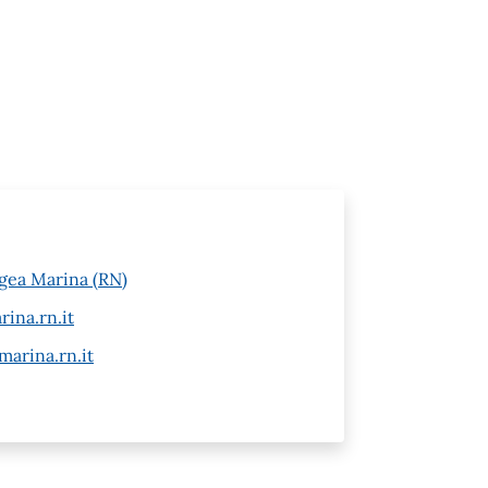
-Igea Marina (RN)
ina.rn.it
arina.rn.it