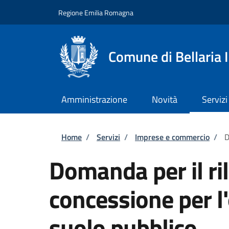
Salta al contenuto principale
Skip to footer content
Regione Emilia Romagna
Comune di Bellaria 
Amministrazione
Novità
Servizi
Briciole di pane
Home
/
Servizi
/
Imprese e commercio
/
D
Domanda per il ril
concessione per l
suolo pubblico