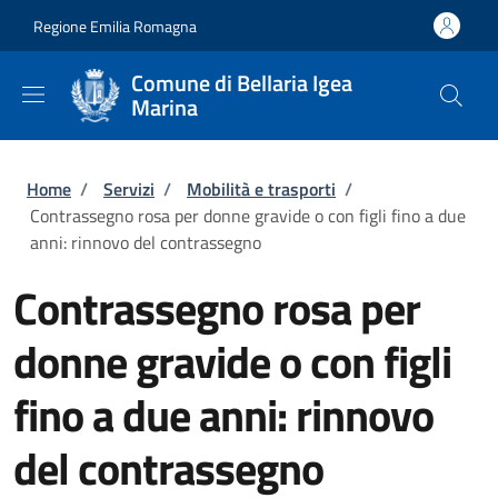
Salta al contenuto principale
Skip to footer content
Regione Emilia Romagna
Comune di Bellaria Igea
Marina
Briciole di pane
Home
/
Servizi
/
Mobilità e trasporti
/
Contrassegno rosa per donne gravide o con figli fino a due
anni: rinnovo del contrassegno
Contrassegno rosa per
donne gravide o con figli
fino a due anni: rinnovo
del contrassegno