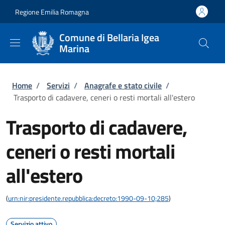
Salta al contenuto principale
Skip to footer content
Regione Emilia Romagna
Comune di Bellaria Igea
Marina
Briciole di pane
Home
/
Servizi
/
Anagrafe e stato civile
/
Trasporto di cadavere, ceneri o resti mortali all'estero
Trasporto di cadavere,
ceneri o resti mortali
all'estero
(
urn:nir:presidente.repubblica:decreto:1990-09-10;285
)
Servizio attivo